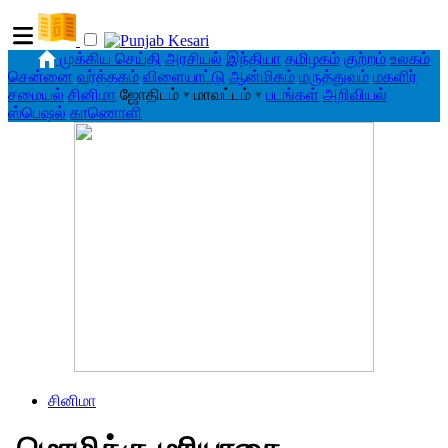
முக்கிய செய்தி
அரசியல்
இந்தியா
தமிழகம்
குற்றம்
உலகம்
சென்னை
வர்த்தகம்
விளையாட்டு
ஆன்மிகம்
மருத்துவம்
மகளிர்
சமையல்
சினிமா
ஜோதிடம்
▾
மாவட்டம்
▾
படங்கள்
அறிவியல்
ஸ்பெஷல்
காணொளி
சினிமா