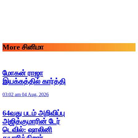
More சினிமா
மோகன் ராஜா
இயக்கத்தில் கார்த்தி
03:02 am 04 Aug, 2026
64வது படம் அறிவிப்பு
அஜித்குமாரின் டேர்
டெவில்: ஷாலினி