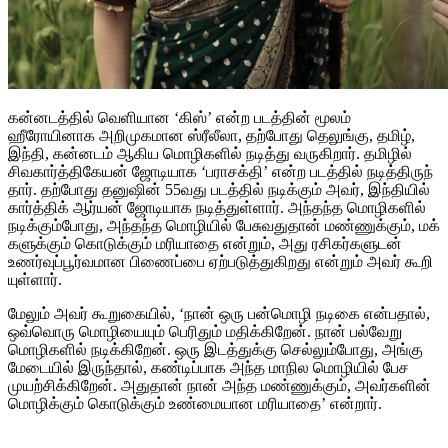
கன்​னடத்​தில் வெளி​யான ‘கிஸ்’ என்ற படத்தின் மூலம்
ஹீரோயினாக அறிமுகமான ஸ்ரீலீலா, தற்போது தெலுங்கு, தமிழ்,
இந்​தி, கன்​னடம் ஆகிய மொழிகளில் நடித்து வரு​கிறார். தமிழில்
சிவ​கார்த்​தி​கேயன் ஜோடி​யாக ‘பராசக்​தி’ என்ற படத்​தில் நடித்​திருந்​
தார். தற்​போது தனுஷின் 55வது படத்​தில் நடிக்கும் அவர், இந்​தி​யில்
கார்த்திக் ஆர்யன் ஜோடி​யாக நடித்​துள்​ளார். அந்​தந்த மொழிகளில்
நடிக்​கும்​போது, அந்தந்த மொழி​யில் பேசுவதுதான் மண்​ணுக்​கும், மக்​
களுக்​கும் கொடுக்​கும் மரியாதை என்​றும், அது ரசிகர்​களு​டன்
உணர்​வுப்​பூர்​வ​மான பிணைப்பை ஏற்​படுத்​துகிறது என்​றும் அவர் கூறி​
யுள்​ளார்.
மேலும் அவர் கூறுகையில், ‘நான் ஒரு பன்மொழி நடிகை என்பதால்,
ஒவ்​வொரு மொழியை​யும் பெரிதும் மதிக்​கிறேன். நான் பல்வேறு
மொழிகளில் நடிக்கிறேன். ஒரு இடத்​துக்கு செல்​லும்​போது, அங்கு
மேடையில் இருந்​தால், கண்​டிப்​பாக அந்த மாநில மொழி​யில் பேச
முயற்சிக்​கிறேன். அது​தான் நான் அந்த மண்​ணுக்​கும், அவர்​களின்
மொழிக்​கும் கொடுக்​கும் உண்மையான மரி​யாதை’ என்றார்.