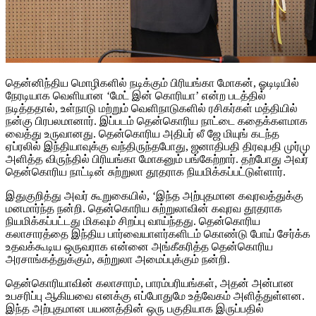
தென்னிந்திய மொழிகளில் நடிக்கும் பிரியங்கா மோகன், ஓடிடியில்
நேரடியாக வெளியான ‘மேட் இன் கொரியா’ என்ற படத்தில்
நடித்ததால், உள்நாடு மற்றும் வெளிநாடுகளில் ரசிகர்கள் மத்தியில்
நன்கு பிரபலமானார். இப்படம் தென்கொரிய நாட்டை கதைக்களமாக
வைத்து உருவானது. தென்கொரிய அதிபர் லீ ஜே மியுங் கடந்த
ஏப்ரலில் இந்தியாவுக்கு வந்திருந்தபோது, ஜனாதிபதி திரவுபதி முர்மு
அளித்த விருந்தில் பிரியங்கா மோகனும் பங்கேற்றார். தற்போது அவர்
தென்கொரிய நாட்டின் சுற்றுலா தூதராக நியமிக்கப்பட்டுள்ளார்.
இதுகுறித்து அவர் கூறுகையில், ‘இந்த அற்புதமான கவுரவத்துக்கு
மனமார்ந்த நன்றி. தென்கொரிய சுற்றுலாவின் கவுரவ தூதராக
நியமிக்கப்பட்டது மிகவும் சிறப்பு வாய்ந்தது. தென்கொரிய
கலாசாரத்தை இந்திய பார்வையாளர்களிடம் கொண்டு போய் சேர்க்க
உதவக்கூடிய ஒருவராக என்னை அங்கீகரித்த தென்கொரிய
அரசாங்கத்துக்கும், சுற்றுலா அமைப்புக்கும் நன்றி.
தென்கொரியாவின் கலாசாரம், பாரம்பரியங்கள், அதன் அன்பான
உபசரிப்பு ஆகியவை எனக்கு எப்போதுமே உத்வேகம் அளித்துள்ளன.
இந்த அற்புதமான பயணத்தின் ஒரு பகுதியாக இருப்பதில்