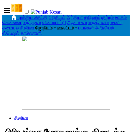
முக்கிய செய்தி
அரசியல்
இந்தியா
தமிழகம்
குற்றம்
உலகம்
சென்னை
வர்த்தகம்
விளையாட்டு
ஆன்மிகம்
மருத்துவம்
மகளிர்
சமையல்
சினிமா
ஜோதிடம்
▾
மாவட்டம்
▾
படங்கள்
அறிவியல்
ஸ்பெஷல்
காணொளி
சினிமா