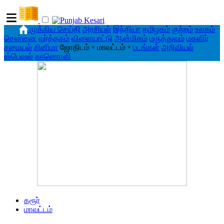
முக்கிய செய்தி
அரசியல்
இந்தியா
தமிழகம்
குற்றம்
உலகம்
சென்னை
வர்த்தகம்
விளையாட்டு
ஆன்மிகம்
மருத்துவம்
மகளிர்
சமையல்
சினிமா
ஜோதிடம்
▾
மாவட்டம்
▾
படங்கள்
அறிவியல்
ஸ்பெஷல்
காணொளி
கரூர்
மாவட்டம்