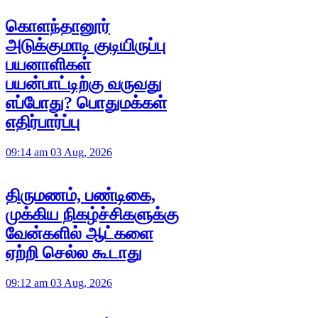
கொளந்தானூர்
அடுக்குமாடி குடியிருப்பு
பயனாளிகள்
பயன்பாட்டிற்கு வருவது
எப்போது? பொதுமக்கள்
எதிர்பார்ப்பு
09:14 am 03 Aug, 2026
திருமணம், பண்டிகை,
முக்கிய நிகழ்ச்சிகளுக்கு
வேன்களில் ஆட்களை
ஏற்றி செல்ல கூடாது
09:12 am 03 Aug, 2026