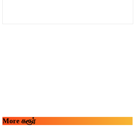
More கரூர்