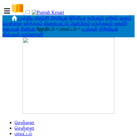
முக்கிய செய்தி
அரசியல்
இந்தியா
தமிழகம்
குற்றம்
உலகம்
சென்னை
வர்த்தகம்
விளையாட்டு
ஆன்மிகம்
மருத்துவம்
மகளிர்
சமையல்
சினிமா
ஜோதிடம்
▾
மாவட்டம்
▾
படங்கள்
அறிவியல்
ஸ்பெஷல்
காணொளி
சென்னை
சென்னை
மாவட்டம்