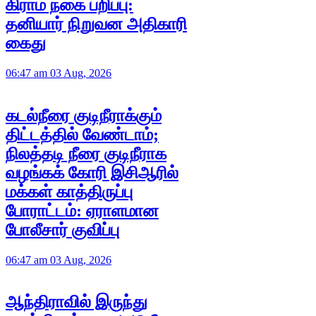
கிராம் நகை பறிப்பு:
தனியார் நிறுவன அதிகாரி
கைது
06:47 am 03 Aug, 2026
கடல்நீரை குடிநீராக்கும்
திட்டத்தில் வேண்டாம்;
நிலத்தடி நீரை குடிநீராக
வழங்கக் கோரி இசிஆரில்
மக்கள் காத்திருப்பு
போராட்டம்: ஏராளமான
போலீசார் குவிப்பு
06:47 am 03 Aug, 2026
ஆந்திராவில் இருந்து