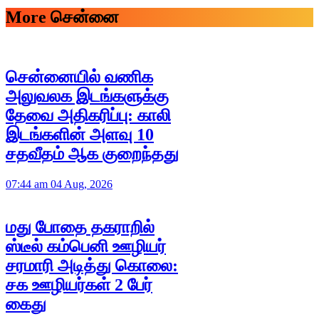
More சென்னை
சென்னையில் வணிக
அலுவலக இடங்களுக்கு
தேவை அதிகரிப்பு: காலி
இடங்களின் அளவு 10
சதவீதம் ஆக குறைந்தது
07:44 am 04 Aug, 2026
மது போதை தகராறில்
ஸ்டீல் கம்பெனி ஊழியர்
சரமாரி அடித்து கொலை:
சக ஊழியர்கள் 2 பேர்
கைது