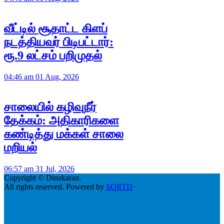
வீட்டில் சூதாட்ட கிளப்
நடத்தியவர் பிடிபட்டார்:
ரூ.9 லட்சம் பறிமுதல்
04:46 am 01 Aug, 2026
சாலையில் கழிவுநீர்
தேக்கம்: அதிகாரிகளை
கண்டித்து மக்கள் சாலை
மறியல்
06:57 am 31 Jul, 2026
Copyright © Dinakaran.
All rights reserved. Powered by
SORTD