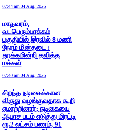
07:44 am 04 Aug, 2026
மாதவரம்,
வடபெரும்பாக்கம்
பகுதியில் இரவில் 8 மணி
நேரம் மின்தடை :
தூக்கமின்றி தவித்த
மக்கள்
07:40 am 04 Aug, 2026
சிறந்த நடிகைக்கான
விருது வழங்குவதாக கூறி
ஏமாற்றினார்; நடிகையை
ஆபாச படம் எடுத்து மிரட்டி
ரூ.2 லட்சம் பணம், 91