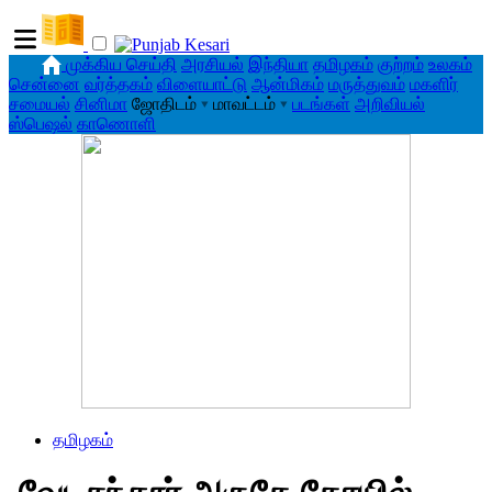
முக்கிய செய்தி
அரசியல்
இந்தியா
தமிழகம்
குற்றம்
உலகம்
சென்னை
வர்த்தகம்
விளையாட்டு
ஆன்மிகம்
மருத்துவம்
மகளிர்
சமையல்
சினிமா
ஜோதிடம்
▾
மாவட்டம்
▾
படங்கள்
அறிவியல்
ஸ்பெஷல்
காணொளி
தமிழகம்