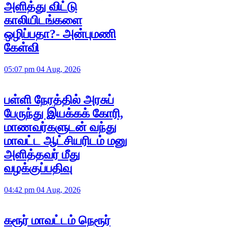
அளித்து விட்டு
காலியிடங்களை
ஒழிப்பதா?- அன்புமணி
கேள்வி
05:07 pm 04 Aug, 2026
பள்ளி நேரத்தில் அரசுப்
பேருந்து இயக்கக் கோரி,
மாணவர்களுடன் வந்து
மாவட்ட ஆட்சியரிடம் மனு
அளித்தவர் மீது
வழக்குப்பதிவு
04:42 pm 04 Aug, 2026
கரூர் மாவட்டம் நெரூர்