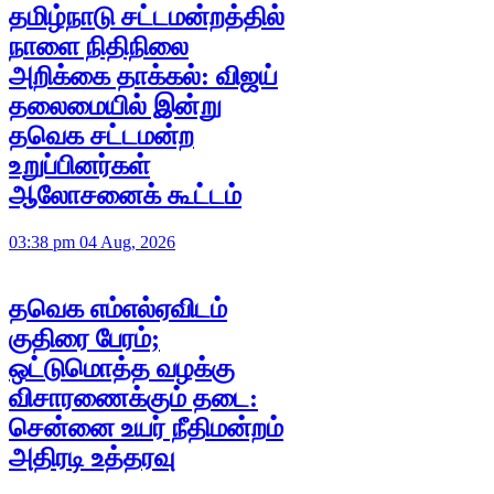
தமிழ்நாடு சட்டமன்றத்தில்
நாளை நிதிநிலை
அறிக்கை தாக்கல்: விஜய்
தலைமையில் இன்று
தவெக சட்டமன்ற
உறுப்பினர்கள்
ஆலோசனைக் கூட்டம்
03:38 pm 04 Aug, 2026
தவெக எம்எல்ஏவிடம்
குதிரை பேரம்;
ஒட்டுமொத்த வழக்கு
விசாரணைக்கும் தடை:
சென்னை உயர் நீதிமன்றம்
அதிரடி உத்தரவு