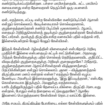
கண்டுபிடிக்கப்படுகின்றன. பச்சை மாமிசத்தைவிட சுட்ட மாமிசம்
சுவையானது என்ற தேவைதான் நெருப்பின் ஒரு பயனைக்
கண்டுபிடித்தது.
ஏன், எதற்காக, எப்படி என்ற கேள்விகளே கண்டுபிடிப்பின் ஆசான்
என்றும் சொல்லலாம். வேடிக்கையாகச் சொல்வதானால்,
குழந்தைத்தனம்தான் கண்டு பிடிப்பின் மூலகாரணம். ஆமாம்,
எதையும் அறிந்துகொள்ளத் துடிக்கும் குழந்தைகள்தான் கேள்விகள்
கேட்பார்கள். தமக்குத் திருப்தியாகிற வகையில் பதில் வந்தால் சரி,
இல்லையென்றால் மேலும் மேலும் கேள்விகள்.
இந்தக் கேள்விகள் ஆர்வத்தின் விளைவுகள் என்பதோடு அறிவு
முதிர்ச்சி இல்லை என்பதையும் சுட்டிக் காட்டுகின்றன. அதாவது
அந்தக் கேள்விகளுக்கு பதில் சொல்லத் தெரிந்தவரைவிட குறிப்பிட்ட
விஷயத்தில் குழந்தைகளுக்கு அறிவுக் குறைவுதானே? அதோடு,
குழந்தைத்தனமான ஆராய்ச்சிகள்தான் விஞ்ஞானத்தைப்
பிறப்பிக்கின்றன என்றும் சொல்லலாம். ஞான – விஞ்ஞானத்தால்
திருப்தியான மனம் என்றால் என்ன? எதற்கும் கேள்வி எழுப்ப
வேண்டிய அவசியம் இல்லாதவனுக்கு, ‘இது இப்படித்தான்,‘ என்பதே
கொள்கையாக இருக்கும். அவனுக்கு எதற்காகவும்,
யாரிடத்திலுமிருந்தும் பதில் தேவைப்படவில்லை. திருப்தி அடைவது
என்றால், போதும் என்ற நிறைவை எட்டுவதுதானே? ஆகவே
இவனைப் பொறுத்தவரை கேள்விகள் தொடர வாய்ப்பே இல்லை.
அதே சமயம், திருப்தியுற்ற யோகியை, எல்லா கேள்விகளுக்கும் பதில்