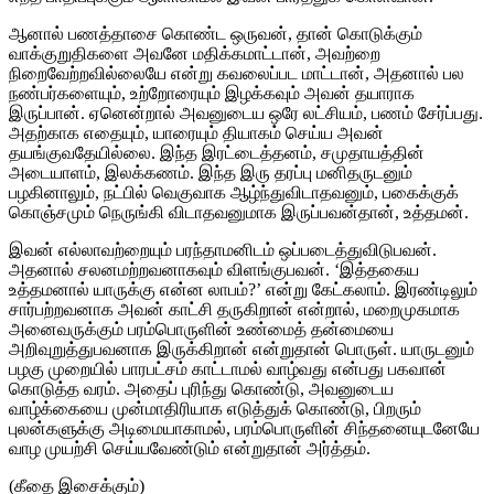
ஆனால் பணத்தாசை கொண்ட ஒருவன், தான் கொடுக்கும்
வாக்குறுதிகளை அவனே மதிக்கமாட்டான், அவற்றை
நிறைவேற்றவில்லையே என்று கவலைப்பட மாட்டான், அதனால் பல
நண்பர்களையும், உற்றோரையும் இழக்கவும் அவன் தயாராக
இருப்பான். ஏனென்றால் அவனுடைய ஒரே லட்சியம், பணம் சேர்ப்பது.
அதற்காக எதையும், யாரையும் தியாகம் செய்ய அவன்
தயங்குவதேயில்லை. இந்த இரட்டைத்தனம், சமுதாயத்தின்
அடையாளம், இலக்கணம். இந்த இரு தரப்பு மனிதருடனும்
பழகினாலும், நட்பில் வெகுவாக ஆழ்ந்துவிடாதவனும், பகைக்குக்
கொஞ்சமும் நெருங்கி விடாதவனுமாக இருப்பவன்தான், உத்தமன்.
இவன் எல்லாவற்றையும் பரந்தாமனிடம் ஒப்படைத்துவிடுபவன்.
அதனால் சலனமற்றவனாகவும் விளங்குபவன். ‘இத்தகைய
உத்தமனால் யாருக்கு என்ன லாபம்?’ என்று கேட்கலாம். இரண்டிலும்
சார்பற்றவனாக அவன் காட்சி தருகிறான் என்றால், மறைமுகமாக
அனைவருக்கும் பரம்பொருளின் உண்மைத் தன்மையை
அறிவுறுத்துபவனாக இருக்கிறான் என்றுதான் பொருள். யாருடனும்
பழகு முறையில் பாரபட்சம் காட்டாமல் வாழ்வது என்பது பகவான்
கொடுத்த வரம். அதைப் புரிந்து கொண்டு, அவனுடைய
வாழ்க்கையை முன்மாதிரியாக எடுத்துக் கொண்டு, பிறரும்
புலன்களுக்கு அடிமையாகாமல், பரம்பொருளின் சிந்தனையுடனேயே
வாழ முயற்சி செய்யவேண்டும் என்றுதான் அர்த்தம்.
(கீதை இசைக்கும்)