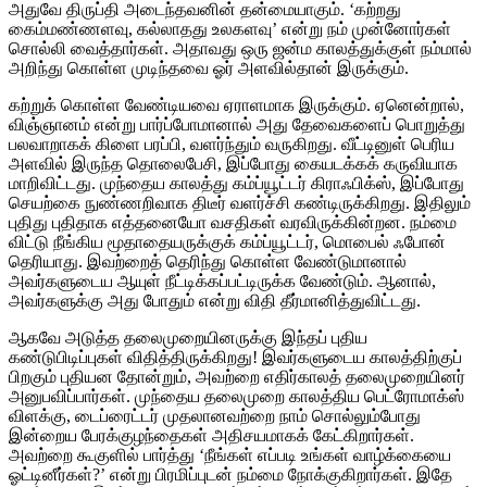
அதுவே திருப்தி அடைந்தவனின் தன்மையாகும். ‘கற்றது
கைம்மண்ணளவு, கல்லாதது உலகளவு’ என்று நம் முன்னோர்கள்
சொல்லி வைத்தார்கள். அதாவது ஒரு ஜன்ம காலத்துக்குள் நம்மால்
அறிந்து கொள்ள முடிந்தவை ஓர் அளவில்தான் இருக்கும்.
கற்றுக் கொள்ள வேண்டியவை ஏராளமாக இருக்கும். ஏனென்றால்,
விஞ்ஞானம் என்று பார்ப்போமானால் அது தேவைகளைப் பொறுத்து
பலவாறாகக் கிளை பரப்பி, வளர்ந்தும் வருகிறது. வீட்டினுள் பெரிய
அளவில் இருந்த தொலைபேசி, இப்போது கையடக்கக் கருவியாக
மாறிவிட்டது. முந்தைய காலத்து கம்ப்யூட்டர் கிராஃபிக்ஸ், இப்போது
செயற்கை நுண்ணறிவாக திடீர் வளர்ச்சி கண்டிருக்கிறது. இதிலும்
புதிது புதிதாக எத்தனையோ வசதிகள் வரவிருக்கின்றன. நம்மை
விட்டு நீங்கிய மூதாதையருக்குக் கம்ப்யூட்டர், மொபைல் ஃபோன்
தெரியாது. இவற்றைத் தெரிந்து கொள்ள வேண்டுமானால்
அவர்களுடைய ஆயுள் நீட்டிக்கப்பட்டிருக்க வேண்டும். ஆனால்,
அவர்களுக்கு அது போதும் என்று விதி தீர்மானித்துவிட்டது.
ஆகவே அடுத்த தலைமுறையினருக்கு இந்தப் புதிய
கண்டுபிடிப்புகள் விதித்திருக்கிறது! இவர்களுடைய காலத்திற்குப்
பிறகும் புதியன தோன்றும், அவற்றை எதிர்காலத் தலைமுறையினர்
அனுபவிப்பார்கள். முந்தைய தலைமுறை காலத்திய பெட்ரோமாக்ஸ்
விளக்கு, டைப்ரைட்டர் முதலானவற்றை நாம் சொல்லும்போது
இன்றைய பேரக்குழந்தைகள் அதிசயமாகக் கேட்கிறார்கள்.
அவற்றை கூகுளில் பார்த்து ‘நீங்கள் எப்படி உங்கள் வாழ்க்கையை
ஓட்டினீர்கள்?’ என்று பிரமிப்புடன் நம்மை நோக்குகிறார்கள். இதே