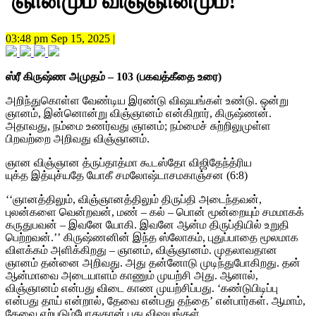
ஞானமும் விஞ்ஞானமும்!
03:48 pm Sep 15, 2025 |
ஸ்ரீ கிருஷ்ண அமுதம் – 103 (பகவத்கீதை உரை)
அறிந்துகொள்ள வேண்டிய இரண்டு விஷயங்கள் உண்டு. ஒன்று
ஞானம், இன்னொன்று விஞ்ஞானம் என்கிறார், கிருஷ்ணன்.
அதாவது, நம்மை உணர்வது ஞானம்; நம்மைச் சுற்றிலுமுள்ள
பிறவற்றை அறிவது விஞ்ஞானம்.
ஞான விஞ்ஞான த்ருப்தாத்மா கூடஸ்தோ விஜிதேந்த்ரிய
யுக்த இத்யுச்யதே யோகீ சமலோஷ்டாசமகாஞ்சன (6:8)
‘‘ஞானத்திலும், விஞ்ஞானத்திலும் திருப்தி அடைந்தவன்,
புலன்களை வென்றவன், மண் – கல் – பொன் மூன்றையும் சமமாகக்
கருதுபவன் – இவனே யோகி. இவனே ஆன்ம திருப்தியில் உறுதி
பெற்றவன்.’’ கிருஷ்ணனின் இந்த ஸ்லோகம், புதுப்பாதை மூலமாக
விளக்கம் அளிக்கிறது – ஞானம், விஞ்ஞானம். முதலாவதான
ஞானம் தன்னை அறிவது. அது தன்னோடு முடிந்துபோகிறது. தன்
ஆன்மாவை அடையாளம் காணும் முயற்சி அது. ஆனால்,
விஞ்ஞானம் என்பது விடை காண முயற்சிப்பது. ‘கண்டுபிடிப்பு
என்பது தாய் என்றால், தேவை என்பது தந்தை’ என்பார்கள். ஆமாம்,
தேவை ஏற்படும்போதுதான் புது விஷயங்கள்