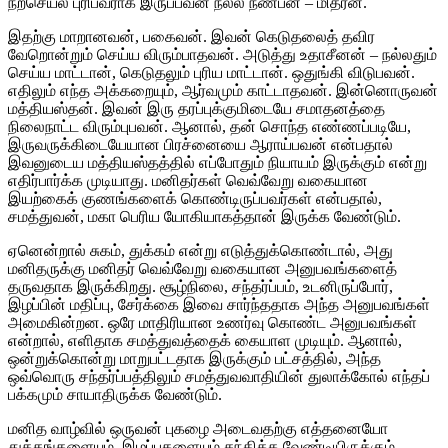
நற்செயல் புரிபவராக இருப்பவன் நல்ல நண்பன் – மித்ரன்.
இதற்கு மாறானவன், பகைவன். இவன் கெடுதலைத் தவிர
வேறொன்றும் செய்ய விரும்பாதவன். அடுத்து உதாசீனன் – நல்லதும்
செய்ய மாட்டான், கெடுதலும் புரிய மாட்டான். ஒதுங்கி விடுபவன்.
எதிலும் எந்த அக்கறையும், ஆர்வமும் காட்டாதவன். இன்னொருவன்
மத்தியஸ்தன். இவன் இரு தரப்புக்குமிடையே சமாதனத்தை
நிலைநாட்ட விரும்புபவன். ஆனால், தன் சொந்த எண்ணப்படியே,
இருவருக்கிடையேயான பிரச்னையை ஆராய்பவன் என்பதால்
இவனுடைய மத்தியஸ்தத்தில் எப்போதும் நியாயம் இருக்கும் என்று
எதிர்பார்க்க முடியாது. மனிதர்கள் வெவ்வேறு வகையான
இயற்கைக் குணங்களைக் கொண்டிருப்பவர்கள் என்பதால்,
சமத்துவன், மகா பெரிய யோகியாகத்தான் இருக்க வேண்டும்.
ஏனென்றால் சுகம், துக்கம் என்று எடுத்துக்கொண்டால், அது
மனிதருக்கு மனிதர் வெவ்வேறு வகையான அனுபவங்களைத்
தருவதாக இருக்கிறது. சூழ்நிலை, சந்தர்ப்பம், உடனிருப்போர்,
இழப்பின் மதிப்பு, சேர்க்கை இவை சார்ந்ததாக அந்த அனுபவங்கள்
அமைகின்றன. ஒரே மாதிரியான உணர்வு கொண்ட அனுபவங்கள்
என்றால், எளிதாக சமத்துவத்தைக் கையாள முடியும். ஆனால்,
ஒன்றுக்கொன்று மாறுபட்டதாக இருக்கும் பட்சத்தில், அந்த
ஒவ்வொரு சந்தர்ப்பத்திலும் சமத்துவவாதியின் துலாக்கோல் எந்தப்
பக்கமும் சாயாதிருக்க வேண்டும்.
மனித வாழ்வில் ஒருவன் புகழை அடைவதற்கு எத்தனையோ
துக்கங்களையும், இழப்புகளையும் சந்திக்க வேண்டியிருக்கும்.