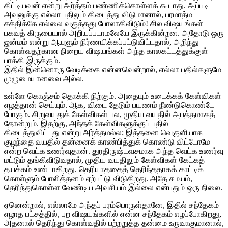
கிட்டியவன் என்று அர்த்தம் பண்ணிக்கொள்ளக் கூடாது. அப்படி
அவனுக்கு எல்லா பதிலும் கிடைத்து விடுமானால், பரமாத்ம
சக்திக்கே எல்லை வகுத்தது போலாகிவிடும்! சில விஷயங்கள்
பகவத் கிருபையால் அறியப்படாமலேயே இருக்கின்றன. அதோடு ஒரு
ஜன்மம் என்று ஆயுளும் நிர்ணயிக்கப்பட்டுவிட்டதால், அறிந்து
கொள்வதற்கான நிறைய விஷயங்கள் அந்த காலகட்டத்துக்குள்
பாக்கி இருக்கும்.
இதில் இன்னொரு வேடிக்கை என்னவென்றால், எல்லா பதில்களுமே
முழுமையானவை அல்ல.
உள்ளே கொஞ்சம் தொக்கி நிற்கும். அதையும் உடைக்கக் கேள்விகள்
எழத்தான் செய்யும். ஆக, விடை தேடும் பயணம் நீண்டுகொண்டே
போகும். சிறுவயதுக் கேள்விகள் பல, முதிய வயதில் அபத்தமாகத்
தோன்றும். இதற்கு, அந்தக் கேள்விகளுக்குப் பதில்
கிடைத்துவிட்டது என்று அர்த்தமல்ல; இத்தனை வெகுளியாக
குழந்தை வயதில் தன்னைக் காண்பித்துக் கொண்டு விட்டோமே
என்ற வெட்க உணர்வுதான். துரதிருஷ்டவசமாக அந்த வெட்க உணர்வு
மட்டும் தங்கிவிடுவதால், முதிய வயதிலும் கேள்விகள் கேட்கத்
தயக்கம் உண்டாகிறது. தெரியாததைத் தெரிந்ததாகக் காட்டிக்
கொள்ளும் போலித்தனம் ஏற்பட்டு விடுகிறது. அதே சமயம்,
தெரிந்துகொள்ள வேண்டிய அவசியம் இல்லை என்பதும் ஒரு நிலை.
ஏனென்றால், எல்லாமே அந்தப் பரம்பொருள்தானே, இதில் சந்தேகம்
எழாத பட்சத்தில், புற விஷயங்களில் என்ன சந்தேகம் எழப்போகிறது,
அதனால் தெரிந்து கொள்வதில் பற்றறுத்த தன்மை உருவாகுமானால்,