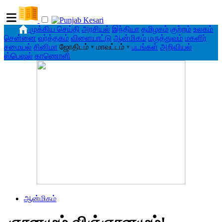
முக்கிய செய்தி
அரசியல்
இந்தியா
தமிழகம்
குற்றம்
உலகம்
சென்னை
வர்த்தகம்
விளையாட்டு
ஆன்மிகம்
மருத்துவம்
மகளிர்
சமையல்
சினிமா
ஜோதிடம்
▾
மாவட்டம்
▾
படங்கள்
அறிவியல்
ஸ்பெஷல்
காணொளி
ஆன்மிகம்