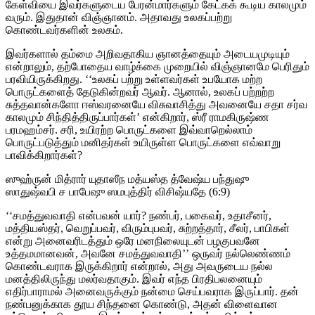
கேள்வியை இவர்களுடைய பேரன்மார்களும் கேட்கக் கூடிய காலமும்
வரும். இதுதான் விஞ்ஞானம். அதாவது உலகப்பற்று
கொண்டவர்களின் உலகம்.
இவர்களால் தம்மை அறிவதாகிய ஞானத்தையும் அடையமுடியும்
என்றாலும், தற்போதைய வாழ்க்கை முறையில் விஞ்ஞானமே பெரிதும்
பரவியிருக்கிறது. ‘‘உலகப் பற்று உள்ளவர்கள் உபயோக மற்ற
பொருட்களைத் தேடுகின்றவர் ஆவர். ஆனால், உலகப் பற்றற்ற
சுத்தவான்களோ ஈஸ்வரனையே விசுவாசித்து அவனையே சதா சர்வ
காலமும் சிந்தித்திருப்பார்கள்’ என்கிறார், ஸ்ரீ ராமகிருஷ்ண
பரமஹம்சர். சரி, உயிரற்ற பொருட்களை இவ்வாறெல்லாம்
பொருட்படுத்தும் மனிதர்கள் உயிருள்ள பொருட்களை எவ்வாறு
பாவிக்கிறார்கள்?
ஸுஹ்ருன் மித்ரார் யுதாஸீந மத்யஸ்த த்வேஷ்ய பந்துஷு
ஸாதுஷ்வபி ச பாபேஷு ஸமபுத்திர் விசிஷ்யதே (6:9)
‘‘சமத்துவவாதி என்பவன் யார்? நண்பர், பகைவர், உதாசீனர்,
மத்தியஸ்தர், வெறுப்பவர், விரும்புபவர், சுற்றத்தார், சீலர், பாபிகள்
என்று அனைவரிடத்தும் ஒரே மனநிலையுடன் பழகுபவனே
உத்தமமானவன், அவனே சமத்துவவாதி’’ ஒருவர் நல்லெண்ணம்
கொண்டவராக இருக்கிறார் என்றால், அது அவருடைய நல்ல
மனத்திலிருந்து மலர்வதாகும். இவர் எந்த பிரதிபலனையும்
எதிர்பாராமல் அனைவருக்கும் நன்மை செய்பவராக இருப்பார். தன்
நண்பனுக்காக தூய சிந்தனை கொண்டு, அதன் விளைவான