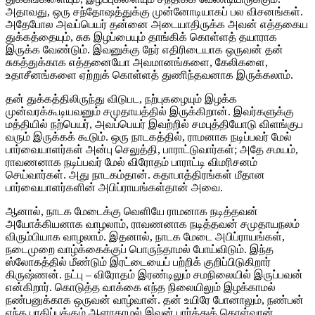
அதாவது, ஒரு சந்தோஷத்துக்கு முன்னோடியாகப் பல விசனங்கள்.
அதேபோல அவப்பெயர் தன்னை அடையாதிருக்க அவன் எத்தகைய
துக்கத்தையும், சுக இழப்பையும் தாங்கிக் கொள்ளத் தயாராக
இருக்க வேண்டும். இவனுக்கு நேர் எதிரிடையாக ஒருவன் தன்
சுகத்துக்காக எத்தனையோ அவமானங்களை, கேலிகளை,
உதாசீனங்களை ஏற்றுக் கொள்ளத் துணிந்தவனாக இருக்கலாம்.
தன் துக்கத்திலிருந்து விடுபட, நற்புகழையும் இழக்க
முன்வரக்கூடியவனும் சமுதாயத்தில் இருக்கிறான். இவர்களுக்கு
மத்தியில் நற்பெயர், அவப்பெயர் இவற்றில் சமபுத்தியோடு விளங்குப
வரும் இருக்கக் கூடும். ஒரு நாடகத்தில், ராமனாக நடிப்பவர் மேல்
பார்வையாளர்கள் அன்பு செலுத்தி, பாராட்டுவார்கள்; அதே சமயம்,
ராவணனாக நடிப்பவர் மேல் விரோதம் பாராட்டி விமரிசனம்
செய்வார்கள். அது நாடகம்தான். கதாபாத்திரங்கள் மீதான
பார்வையாளர்களின் அபிப்ராயங்கள்தான் அவை.
ஆனால், நாடக மேடைக்கு வெளியே ராமனாக நடித்தவன்
அயோக்கியனாக வாழலாம், ராவணனாக நடித்தவன் சமுதாயநலம்
விரும்பியாக வாழலாம். இதனால், நாடக மேடை அபிப்ராயங்கள்,
நடைமுறை வாழ்க்கைக்குப் பொருந்தாமல் போய்விடும். இந்த
ஸ்லோகத்தில் மீண்டும் இரட்டையைப் பற்றிக் குறிப்பிடுகிறார்
கிருஷ்ணன். நட்பு – விரோதம் இரண்டிலும் சமநிலையில் இருப்பவன்
என்கிறார். கொடுத்த வாக்கை எந்த நிலையிலும் இழக்காமல்
நண்பனுக்காக ஒருவன் வாழ்வான். தன் உயிரே போனாலும், நண்பன்
எந்த பாதிப்புக்கும் ஆளாகாமல் இவன் பார்த்துக் கொள்வான்.