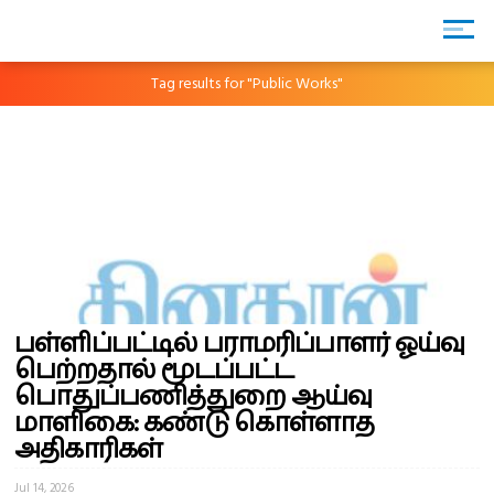
Tag results for "Public Works"
பள்ளிப்பட்டில் பராமரிப்பாளர் ஓய்வு
பெற்றதால் மூடப்பட்ட
பொதுப்பணித்துறை ஆய்வு
மாளிகை: கண்டு கொள்ளாத
அதிகாரிகள்
Jul 14, 2026