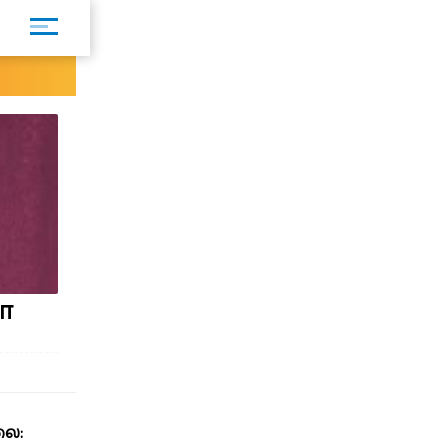
ா
லை: