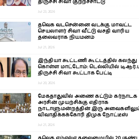
திருச்சி சிவா குற்றச்சாட்டு
Jul 23, 2026
தவெக வடசென்னை வடக்கு மாவட்ட
செயலாளர் சிவா வீட்டு வசதி வாரிய
தலைவராக நியமனம்
Jul 21, 2026
இந்தியா கூட்டணி கூட்டத்தில் கலந்து
கொள்ள மாட்டோம்: டெல்லியில் டி.ஆர்.
திருச்சி சிவா கூட்டாக பேட்டி
Jul 20, 2026
மேகதாதுவில் அணை கட்டும் கர்நாடக
அரசின் முயற்சிக்கு எதிராக
நாடாளுமன்றத்தின் இரு அவைகளிலும
விவாதிக்கக்கோரி திமுக நோட்டீஸ்
Jul 21, 2026
தவெக எம்எல்ஏ தலைமையில் 20 குண்ட