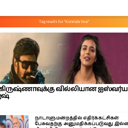
Tag results for "Koratala Siva"
ிருஷ்ணாவுக்கு வில்லியான ஐஸ்வர்ய
ேஷ்
நாடாளுமன்றத்தில் எதிர்க்கட்சிகள்
பேசுவதற்கு அனுமதிக்கப்படுவது இல்