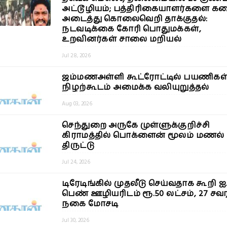
அட்டூழியம்; பத்திரிகையாளர்களை கட
அடைத்து கொலைவெறி தாக்குதல்:
நடவடிக்கை கோரி பொதுமக்கள்,
உறவினர்கள் சாலை மறியல்
Jul 28, 2026
ஜம்மணஅள்ளி கூட்ரோட்டில் பயணிகள
நிழற்கூடம் அமைக்க வலியுறுத்தல்
Aug 03, 2026
செந்துறை அருகே முள்ளுக்குறிச்சி
கிராமத்தில் பொக்ளைன் மூலம் மணல்
திருட்டு
Jul 24, 2026
டிரேடிங்கில் முதலீடு செய்வதாக கூறி ஐ.
பெண் ஊழியரிடம் ரூ.50 லட்சம், 27 சவ
நகை மோசடி
Jul 30, 2026