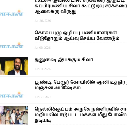
1,52,814 குவிண்டால் சர்க்கரை இருப்பு:
சுப்பிரமணிய சிவா கூட்டுறவு சர்க்கரை
ஆலைக்கு விருது
Jul 28, 2026
கொசுப்புழு ஒழிப்பு பணியாளர்கள்
வீடுதோறும் ஆய்வு செய்ய வேண்டும்
Jul 08, 2026
தனுஷை இயக்கும் சிவா
Jun 11, 2026
பூண்டி, பேரூர் கோயிலில் ஆனி உத்திர 
மஞ்சன அபிஷேகம்
Jun 23, 2026
நெல்லிக்குப்பம் அருகே நள்ளிரவில் 
மறியலில் ஈடுபட்ட மக்கள் மீது போலீஸ
தடியடி