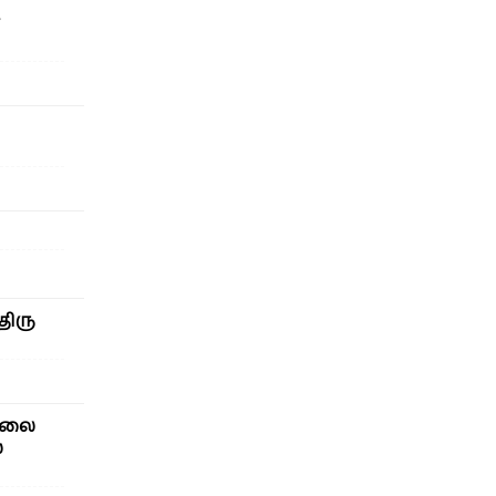
திரு
சாலை
்