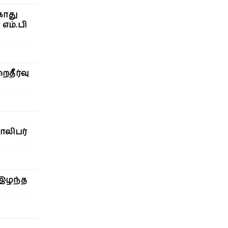
காது
எம்.பி
தீர்வு
ாலிபர்
 இழந்த