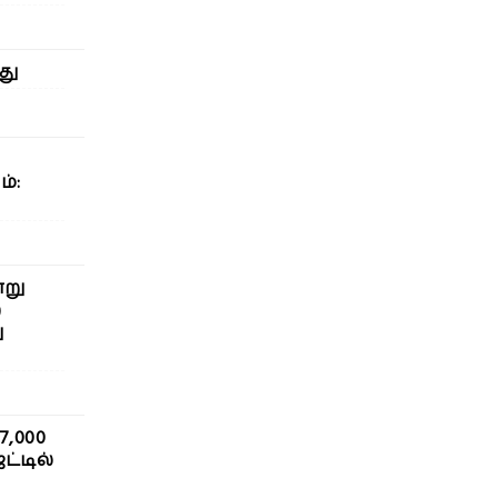
து
்:
்று
ற
ு
7,000
ட்டில்