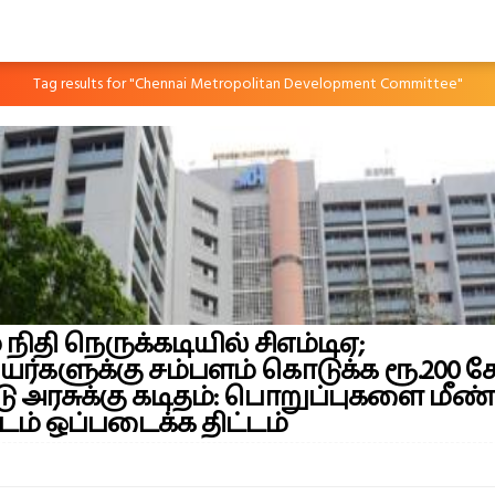
Tag results for "Chennai Metropolitan Development Committee"
 நிதி நெருக்கடியில் சிஎம்டிஏ;
ர்களுக்கு சம்பளம் கொடுக்க ரூ.200 க
டு அரசுக்கு கடிதம்: பொறுப்புகளை மீண்
டம் ஒப்படைக்க திட்டம்