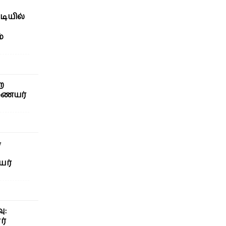
டியில்
்
ற
ணையர்
ு
யர்
ு:
ர்