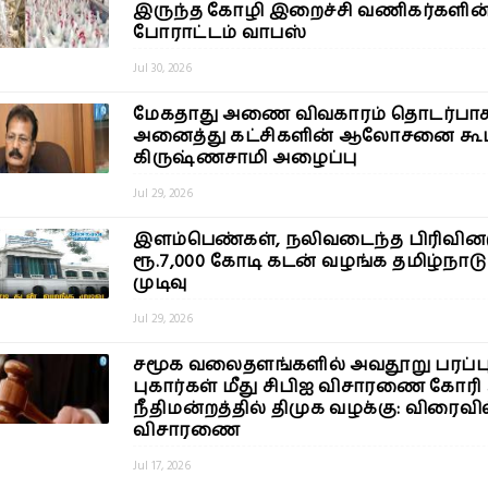
இருந்த கோழி இறைச்சி வணிகர்களின
போராட்டம் வாபஸ்
Jul 30, 2026
மேகதாது அணை விவகாரம் தொடர்பா
அனைத்து கட்சிகளின் ஆலோசனை கூட்
கிருஷ்ணசாமி அழைப்பு
Jul 29, 2026
இளம்பெண்கள், நலிவடைந்த பிரிவினர
ரூ.7,000 கோடி கடன் வழங்க தமிழ்நாடு
முடிவு
Jul 29, 2026
சமூக வலைதளங்களில் அவதூறு பரப்புத
புகார்கள் மீது சிபிஐ விசாரணை கோரி
நீதிமன்றத்தில் திமுக வழக்கு: விரைவி
விசாரணை
Jul 17, 2026