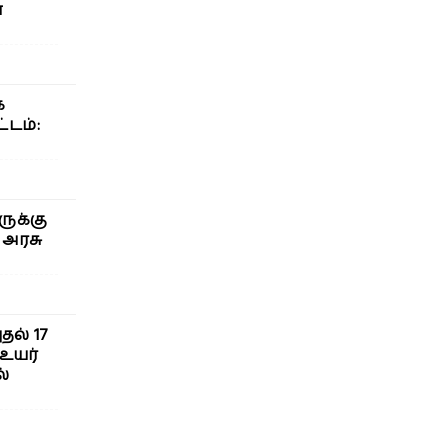
்
க
டம்:
ுக்கு
 அரசு
ல் 17
 உயர்
ல்