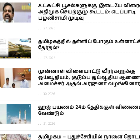
உட்கட்சி பூசல்களுக்கு இடையே விரை
அதிமுக செயற்குழு கூட்டம்: எடப்பாடி
பழனிசாமி முடிவு
Jul 27, 2026
தமிழகத்தில் தள்ளிப் போகும் உள்ளாட்ச
தேர்தல்?
Jul 27, 2026
முன்னாள் விளையாட்டு வீரர்களுக்கு
ஓய்வூதியம், குடும்ப ஓய்வூதிய ஆணை
அமைச்சர் ஆதவ் அர்ஜுனா வழங்கினார
Jul 30, 2026
ஹஜ் பயணம் 24ம் தேதிக்குள் விண்ணப
வேண்டும்
Jul 21, 2026
தமிழகம் – புதுச்சேரியில் நாளை தொட