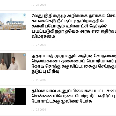
Jul 29, 2026
7வது நிதிக்குழு அறிக்கை தாக்கல் செய்
காலக்கெடு நீட்டிப்பு; தமிழகத்தில்
தள்ளிப்போகும் உள்ளாட்சி தேர்தல்?
பயப்படுகிறதா தவெக அரசு என எதிர்கட
விமர்சனம்
Jul 27, 2026
ஐதராபாத் முழுவதும் அதிரடி சோதனை;
தெலங்கானா தலைமைப் பொறியாளர் ரூ
கோடி சொத்துக்குவிப்பு: கைது செய்தத
தடுப்பு பிரிவு
Jul 14, 2026
தவெகவால் அனுப்பிவைக்கப்பட்ட சனம்
சென்னையில் நடைபெற்ற நீட் எதிர்ப்பு
போராட்டக்குழுவினர் பேச்சு
Jul 25, 2026