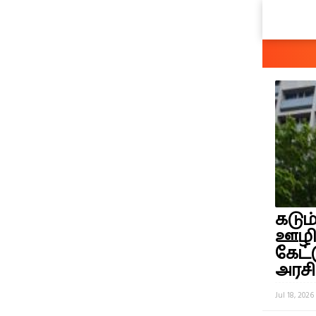
கடும்
ஊழிய
கேட்
அரசி
Jul 18, 2026