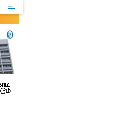
ோடி
டும்