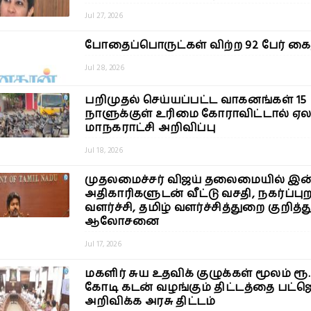
Jul 27, 2026
போதைப்பொருட்கள் விற்ற 92 பேர் கை
Jul 28, 2026
பறிமுதல் செய்யப்பட்ட வாகனங்கள் 15
நாளுக்குள் உரிமை கோராவிட்டால் ஏலம
மாநகராட்சி அறிவிப்பு
Jul 18, 2026
முதலமைச்சர் விஜய் தலைமையில் இன
அதிகாரிகளுடன் வீட்டு வசதி, நகர்ப்பு
வளர்ச்சி, தமிழ் வளர்ச்சித்துறை குறித்த
ஆலோசனை
Jul 17, 2026
மகளிர் சுய உதவிக் குழுக்கள் மூலம் ரூ.
கோடி கடன் வழங்கும் திட்டத்தை பட்ஜெ
அறிவிக்க அரசு திட்டம்