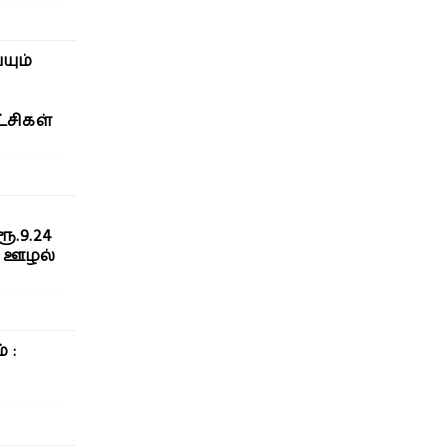
யும்
்சிகள்
.9.24
ு ஊழல்
 :