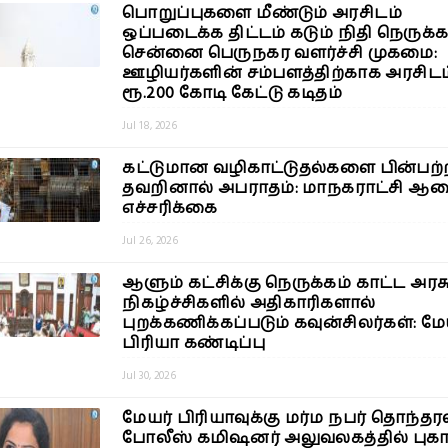
பொறுப்புகளை மீண்டும் அரசிடம்
ஒப்படைக்க திட்டம் கடும் நிதி நெருக்க
சென்னை பெருநகர வளர்ச்சி முகமை:
ஊழியர்களின் சம்பளத்திற்காக அரசிடம
ரூ.200 கோடி கேட்டு கடிதம்
Jul 18, 2026
கட்டுமான வழிகாட்டுதல்களை பின்பற்
தவறினால் அபராதம்: மாநகராட்சி ஆ
எச்சரிக்கை
Jul 26, 2026
ஆளும் கட்சிக்கு நெருக்கம் காட்ட அரச
நிகழ்ச்சிகளில் அதிகாரிகளால்
புறக்கணிக்கப்படும் கவுன்சிலர்கள்: மே
பிரியா கண்டிப்பு
Jul 30, 2026
மேயர் பிரியாவுக்கு மர்ம நபர் தொந்தரவ
போலீஸ் கமிஷனர் அலுவலகத்தில் புகா