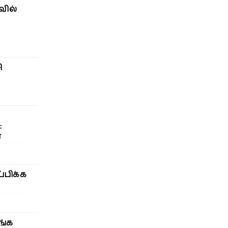
வில்
ி
:
்
்பிக்க
ங்க