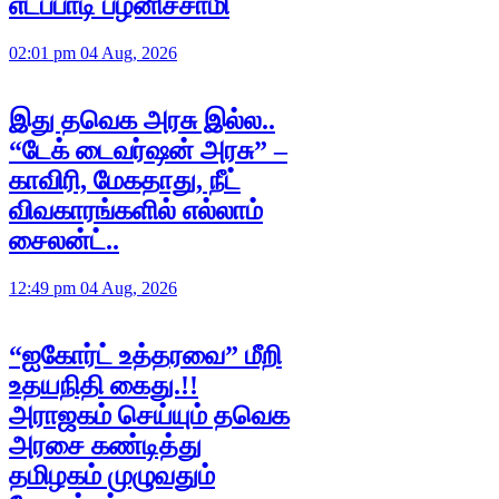
எடப்பாடி பழனிச்சாமி
02:01 pm 04 Aug, 2026
இது தவெக அரசு இல்ல..
“டேக் டைவர்ஷன் அரசு” –
காவிரி, மேகதாது, நீட்
விவகாரங்களில் எல்லாம்
சைலன்ட்..
12:49 pm 04 Aug, 2026
“ஐகோர்ட் உத்தரவை” மீறி
உதயநிதி கைது.!!
அராஜகம் செய்யும் தவெக
அரசை கண்டித்து
தமிழகம் முழுவதும்