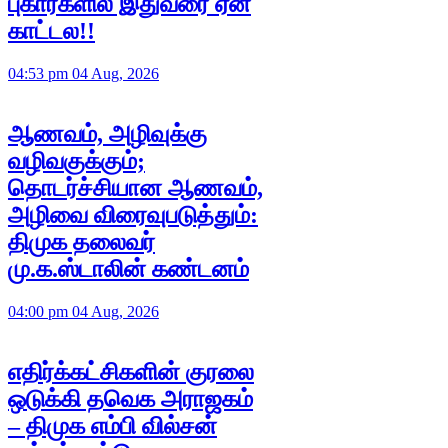
புகார்களில் இதுவரை ஏன்
காட்டல!!
04:53 pm 04 Aug, 2026
ஆணவம், அழிவுக்கு
வழிவகுக்கும்;
தொடர்ச்சியான ஆணவம்,
அழிவை விரைவுபடுத்தும்:
திமுக தலைவர்
மு.க.ஸ்டாலின் கண்டனம்
04:00 pm 04 Aug, 2026
எதிர்க்கட்சிகளின் குரலை
ஒடுக்கி தவெக அராஜகம்
– திமுக எம்பி வில்சன்