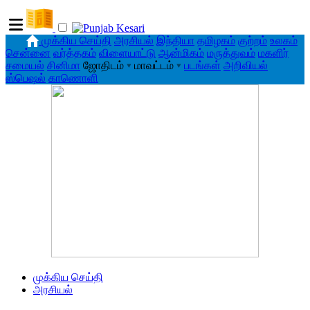
முக்கிய செய்தி
அரசியல்
இந்தியா
தமிழகம்
குற்றம்
உலகம்
சென்னை
வர்த்தகம்
விளையாட்டு
ஆன்மிகம்
மருத்துவம்
மகளிர்
சமையல்
சினிமா
ஜோதிடம்
▾
மாவட்டம்
▾
படங்கள்
அறிவியல்
ஸ்பெஷல்
காணொளி
முக்கிய செய்தி
அரசியல்