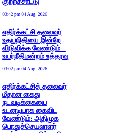
குற்றச்சாட்டு
03:42 pm 04 Aug, 2026
எதிர்க்கட்சி தலைவர்
உதயநிதியை இன்றே
விடுவிக்க வேண்டும் –
உயர்நீதிமன்றம் உத்தரவு
03:02 pm 04 Aug, 2026
எதிர்க்கட்சித் தலைவர்
மீதான கைது
நடவடிக்கையை
உடனடியாக கைவிட
வேண்டும்: அதிமுக
பொதுச்செயலாளர்