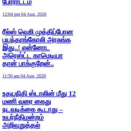
போராட்டம்
12:04 pm 04 Aug, 2026
ரீல்ஸ் வெறி முத்திப்போன
பயந்தாங்கோலி அரசுங்க
இது..! என்னோட
அரெஸ்ட்ட காமெடியா
தான் பாக்குறேன்..
11:50 am 04 Aug, 2026
உதயநிதி ஸ்டாலின் மீது 12
மணி வரை கைது
நடவடிக்கை கூடாது –
உயர்நீதிமன்றம்
அறிவுறுத்தல்