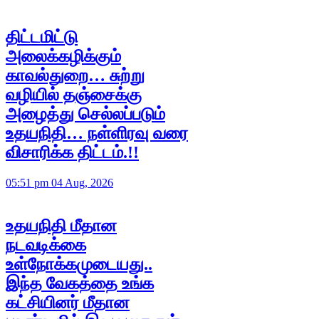
திட்டமிட்டு
அலைக்கழிக்கும்
காவல்துறை… சுற்று
வழியில் தஞ்சைக்கு
அழைத்து செல்லப்படும்
உதயநிதி… நள்ளிரவு வரை
விசாரிக்க திட்டம்.!!
05:51 pm 04 Aug, 2026
உதயநிதி மீதான
நடவடிக்கை
உள்நோக்கமுடையது..
இந்த வேகத்தை உங்க
கட்சியினர் மீதான