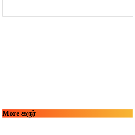
More கரூர்