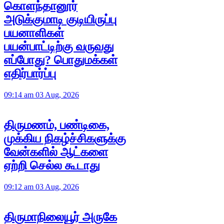
கொளந்தானூர்
அடுக்குமாடி குடியிருப்பு
பயனாளிகள்
பயன்பாட்டிற்கு வருவது
எப்போது? பொதுமக்கள்
எதிர்பார்ப்பு
09:14 am 03 Aug, 2026
திருமணம், பண்டிகை,
முக்கிய நிகழ்ச்சிகளுக்கு
வேன்களில் ஆட்களை
ஏற்றி செல்ல கூடாது
09:12 am 03 Aug, 2026
திருமாநிலையூர் அருகே