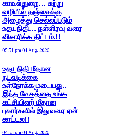
காவல்துறை… சுற்று
வழியில் தஞ்சைக்கு
அழைத்து செல்லப்படும்
உதயநிதி… நள்ளிரவு வரை
விசாரிக்க திட்டம்.!!
05:51 pm 04 Aug, 2026
உதயநிதி மீதான
நடவடிக்கை
உள்நோக்கமுடையது..
இந்த வேகத்தை உங்க
கட்சியினர் மீதான
புகார்களில் இதுவரை ஏன்
காட்டல!!
04:53 pm 04 Aug, 2026