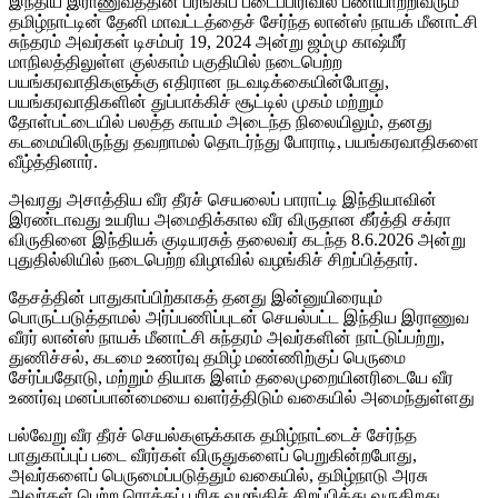
இந்திய இராணுவத்தின் பீரங்கிப் படைப்பிரிவில் பணியாற்றிவரும்
தமிழ்நாட்டின் தேனி மாவட்டத்தைச் சேர்ந்த லான்ஸ் நாயக் மீனாட்சி
சுந்தரம் அவர்கள் டிசம்பர் 19, 2024 அன்று ஜம்மு காஷ்மீர்
மாநிலத்திலுள்ள குல்காம் பகுதியில் நடைபெற்ற
பயங்கரவாதிகளுக்கு எதிரான நடவடிக்கையின்போது,
பயங்கரவாதிகளின் துப்பாக்கிச் சூட்டில் முகம் மற்றும்
தோள்பட்டையில் பலத்த காயம் அடைந்த நிலையிலும், தனது
கடமையிலிருந்து தவறாமல் தொடர்ந்து போராடி, பயங்கரவாதிகளை
வீழ்த்தினார்.
அவரது அசாத்திய வீர தீரச் செயலைப் பாராட்டி இந்தியாவின்
இரண்டாவது உயரிய அமைதிக்கால வீர விருதான கீர்த்தி சக்ரா
விருதினை இந்தியக் குடியரசுத் தலைவர் கடந்த 8.6.2026 அன்று
புதுதில்லியில் நடைபெற்ற விழாவில் வழங்கிச் சிறப்பித்தார்.
தேசத்தின் பாதுகாப்பிற்காகத் தனது இன்னுயிரையும்
பொருட்படுத்தாமல் அர்ப்பணிப்புடன் செயல்பட்ட இந்திய இராணுவ
வீரர் லான்ஸ் நாயக் மீனாட்சி சுந்தரம் அவர்களின் நாட்டுப்பற்று,
துணிச்சல், கடமை உணர்வு தமிழ் மண்ணிற்குப் பெருமை
சேர்ப்பதோடு, மற்றும் தியாக இளம் தலைமுறையினரிடையே வீர
உணர்வு மனப்பான்மையை வளர்த்திடும் வகையில் அமைந்துள்ளது
பல்வேறு வீர தீரச் செயல்களுக்காக தமிழ்நாட்டைச் சேர்ந்த
பாதுகாப்புப் படை வீரர்கள் விருதுகளைப் பெறுகின்றபோது,
அவர்களைப் பெருமைப்படுத்தும் வகையில், தமிழ்நாடு அரசு
அவர்கள் பெற்ற ரொக்கப் பரிசு வழங்கிச் சிறப்பித்து வருகிறது.