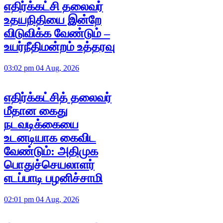
எதிர்க்கட்சி தலைவர்
உதயநிதியை இன்றே
விடுவிக்க வேண்டும் –
உயர்நீதிமன்றம் உத்தரவு
03:02 pm 04 Aug, 2026
எதிர்க்கட்சித் தலைவர்
மீதான கைது
நடவடிக்கையை
உடனடியாக கைவிட
வேண்டும்: அதிமுக
பொதுச்செயலாளர்
எடப்பாடி பழனிச்சாமி
02:01 pm 04 Aug, 2026