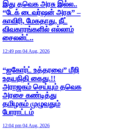
இது தவெக அரசு இல்ல..
“டேக் டைவர்ஷன் அரசு” –
காவிரி, மேகதாது, நீட்
விவகாரங்களில் எல்லாம்
சைலன்ட்..
12:49 pm 04 Aug, 2026
“ஐகோர்ட் உத்தரவை” மீறி
உதயநிதி கைது.!!
அராஜகம் செய்யும் தவெக
அரசை கண்டித்து
தமிழகம் முழுவதும்
போராட்டம்
12:04 pm 04 Aug, 2026