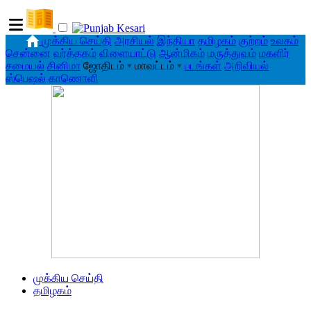
முக்கிய செய்தி
அரசியல்
இந்தியா
தமிழகம்
குற்றம்
உலகம்
சென்னை
வர்த்தகம்
விளையாட்டு
ஆன்மிகம்
மருத்துவம்
மகளிர்
சமையல்
சினிமா
ஜோதிடம்
▾
மாவட்டம்
▾
படங்கள்
அறிவியல்
ஸ்பெஷல்
காணொளி
முக்கிய செய்தி
தமிழகம்