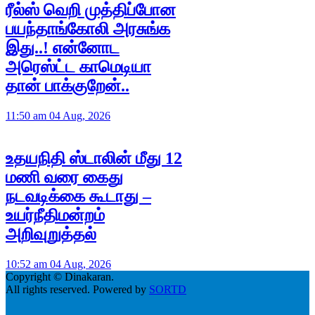
ரீல்ஸ் வெறி முத்திப்போன
பயந்தாங்கோலி அரசுங்க
இது..! என்னோட
அரெஸ்ட்ட காமெடியா
தான் பாக்குறேன்..
11:50 am 04 Aug, 2026
உதயநிதி ஸ்டாலின் மீது 12
மணி வரை கைது
நடவடிக்கை கூடாது –
உயர்நீதிமன்றம்
அறிவுறுத்தல்
10:52 am 04 Aug, 2026
Copyright © Dinakaran.
All rights reserved. Powered by
SORTD