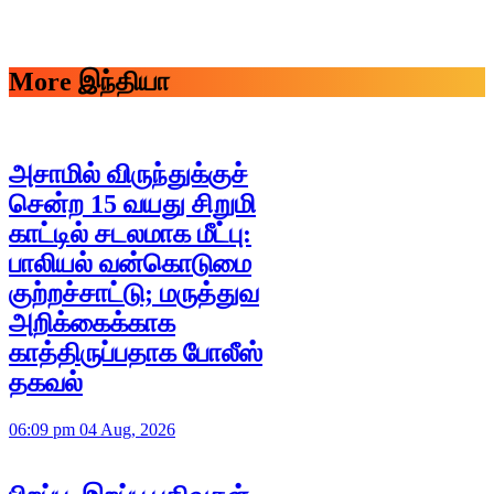
More இந்தியா
அசாமில் விருந்துக்குச்
சென்ற 15 வயது சிறுமி
காட்டில் சடலமாக மீட்பு:
பாலியல் வன்கொடுமை
குற்றச்சாட்டு; மருத்துவ
அறிக்கைக்காக
காத்திருப்பதாக போலீஸ்
தகவல்
06:09 pm 04 Aug, 2026