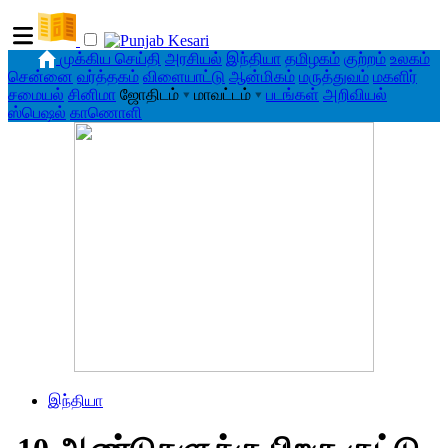
முக்கிய செய்தி
அரசியல்
இந்தியா
தமிழகம்
குற்றம்
உலகம்
சென்னை
வர்த்தகம்
விளையாட்டு
ஆன்மிகம்
மருத்துவம்
மகளிர்
சமையல்
சினிமா
ஜோதிடம்
▾
மாவட்டம்
▾
படங்கள்
அறிவியல்
ஸ்பெஷல்
காணொளி
இந்தியா