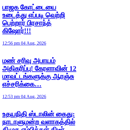
பாஜக கோட்டையை
உடைத்து எப்படி வெற்றி
பெற்றார் பிரசாந்த்
கிஷோர்!!!
12:56 pm 04 Aug, 2026
மண் சரிவு அபாயம்
அதிகரிப்பு! கேரளாவின் 12
மாவட்டங்களுக்கு ஆரஞ்சு
எச்சரிக்கை…
12:53 pm 04 Aug, 2026
உதயநிதி ஸ்டாலின் கைது:
நாடாளுமன்ற வளாகத்தில்
திமுக எம்பிக்கள் திடீர்