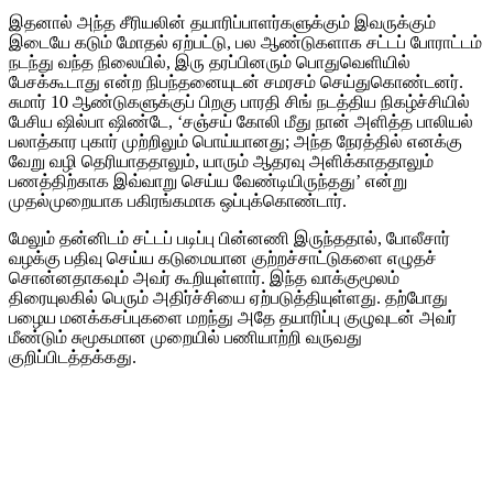
இதனால் அந்த சீரியலின் தயாரிப்பாளர்களுக்கும் இவருக்கும்
இடையே கடும் மோதல் ஏற்பட்டு, பல ஆண்டுகளாக சட்டப் போராட்டம்
நடந்து வந்த நிலையில், இரு தரப்பினரும் பொதுவெளியில்
பேசக்கூடாது என்ற நிபந்தனையுடன் சமரசம் செய்துகொண்டனர்.
சுமார் 10 ஆண்டுகளுக்குப் பிறகு பாரதி சிங் நடத்திய நிகழ்ச்சியில்
பேசிய ஷில்பா ஷிண்டே, ‘சஞ்சய் கோலி மீது நான் அளித்த பாலியல்
பலாத்கார புகார் முற்றிலும் பொய்யானது; அந்த நேரத்தில் எனக்கு
வேறு வழி தெரியாததாலும், யாரும் ஆதரவு அளிக்காததாலும்
பணத்திற்காக இவ்வாறு செய்ய வேண்டியிருந்தது’ என்று
முதல்முறையாக பகிரங்கமாக ஒப்புக்கொண்டார்.
மேலும் தன்னிடம் சட்டப் படிப்பு பின்னணி இருந்ததால், போலீசார்
வழக்கு பதிவு செய்ய கடுமையான குற்றச்சாட்டுகளை எழுதச்
சொன்னதாகவும் அவர் கூறியுள்ளார். இந்த வாக்குமூலம்
திரையுலகில் பெரும் அதிர்ச்சியை ஏற்படுத்தியுள்ளது. தற்போது
பழைய மனக்கசப்புகளை மறந்து அதே தயாரிப்பு குழுவுடன் அவர்
மீண்டும் சுமூகமான முறையில் பணியாற்றி வருவது
குறிப்பிடத்தக்கது.