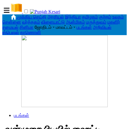
முக்கிய செய்தி
அரசியல்
இந்தியா
தமிழகம்
குற்றம்
உலகம்
சென்னை
வர்த்தகம்
விளையாட்டு
ஆன்மிகம்
மருத்துவம்
மகளிர்
சமையல்
சினிமா
ஜோதிடம்
▾
மாவட்டம்
▾
படங்கள்
அறிவியல்
ஸ்பெஷல்
காணொளி
படங்கள்