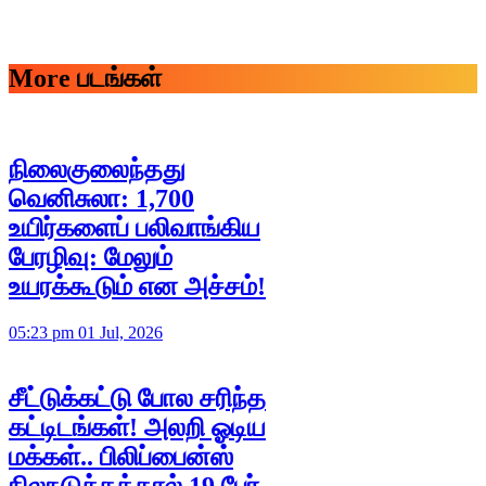
More படங்கள்
நிலைகுலைந்தது
வெனிசுலா: 1,700
உயிர்களைப் பலிவாங்கிய
பேரழிவு: மேலும்
உயரக்கூடும் என அச்சம்!
05:23 pm 01 Jul, 2026
சீட்டுக்கட்டு போல சரிந்த
கட்டிடங்கள்! அலறி ஓடிய
மக்கள்.. பிலிப்பைன்ஸ்