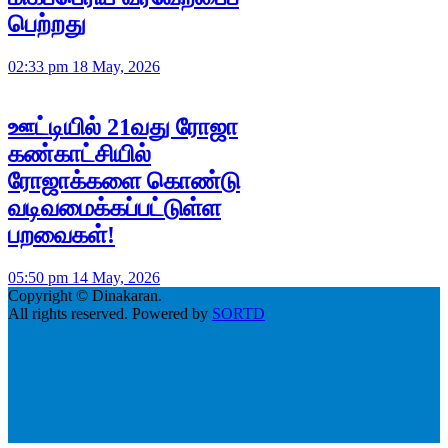
பெற்றது
02:33 pm 18 May, 2026
ஊட்டியில் 21வது ரோஜா
கண்காட்சியில்
ரோஜாக்களை கொண்டு
வடிவமைக்கப்பட்டுள்ள
பறவைகள்!
05:50 pm 14 May, 2026
Copyright © Dinakaran.
All rights reserved. Powered by
SORTD