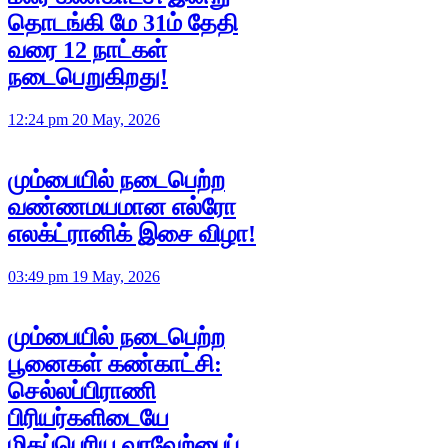
தொடங்கி மே 31ம் தேதி
வரை 12 நாட்கள்
நடைபெறுகிறது!
12:24 pm 20 May, 2026
மும்பையில் நடைபெற்ற
வண்ணமயமான எல்ரோ
எலக்ட்ரானிக் இசை விழா!
03:49 pm 19 May, 2026
மும்பையில் நடைபெற்ற
பூனைகள் கண்காட்சி:
செல்லப்பிராணி
பிரியர்களிடையே
மிகப்பெரிய வரவேற்பைப்