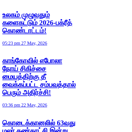
உலகம் முழுவதும்
களைகட்டும் 2026-பக்ரீத்
கொண்டாட்டம்!
05:23 pm 27 May, 2026
காங்கோவில் எபோலா
நோய் சிகிச்சை
மையத்திற்கு தீ
வைக்கப்பட்ட சம்பவத்தால்
பெரும் அதிர்ச்சி!
03:36 pm 22 May, 2026
கொடைக்கானலில் 63வது
மலர் கண்காட்சி இன்று