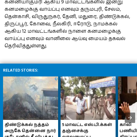
கன்னியாகுமரி ஆகிய 9 மாவட்டங்களில் இன்று
கனமழைக்கு வாய்ப்பு எனவும் தருமபுரி, சேலம்,
தென்காசி, விருதுநகர், தேனி, மதுரை, திண்டுக்கல்,
திருப்பூர், கோவை, நீலகிரி, ஈரோடு, நாமக்கல்
ஆகிய 12 மாவட்டங்களில் நாளை கனமழைக்கு
வாய்ப்பு எனவும் வானிலை ஆய்வு மையம் தகவல்
தெரிவித்துள்ளது.
RELATED STORIES:
திண்டுக்கல் நத்தம் 
5 மாவட்ட எஸ்.பி.க்கள் 
காலி 
அருகே தென்னை நார் 
தஞ்சைக்கு 
பணியி